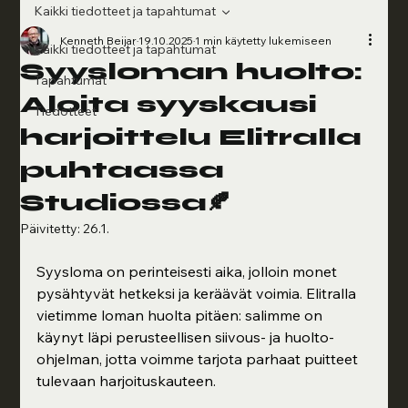
Kaikki tiedotteet ja tapahtumat
Kenneth Beijar
19.10.2025
1 min käytetty lukemiseen
Kaikki tiedotteet ja tapahtumat
Syysloman huolto:
Tapahtumat
Aloita syyskausi
Tiedotteet
harjoittelu Elitralla
puhtaassa
Studiossa🍂
Päivitetty:
26.1.
Syysloma on perinteisesti aika, jolloin monet 
pysähtyvät hetkeksi ja keräävät voimia. Elitralla 
vietimme loman huolta pitäen: salimme on 
käynyt läpi perusteellisen siivous- ja huolto-
ohjelman, jotta voimme tarjota parhaat puitteet 
tulevaan harjoituskauteen.