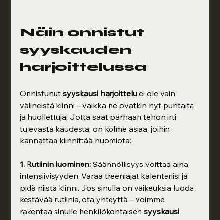
Näin onnistut 
syyskauden 
harjoittelussa
Onnistunut 
syyskausi harjoittelu
 ei ole vain 
välineistä kiinni – vaikka ne ovatkin nyt puhtaita 
ja huollettuja! Jotta saat parhaan tehon irti 
tulevasta kaudesta, on kolme asiaa, joihin 
kannattaa kiinnittää huomiota:
1. Rutiinin luominen:
 Säännöllisyys voittaa aina 
intensiivisyyden. Varaa treeniajat kalenteriisi ja 
pidä niistä kiinni. Jos sinulla on vaikeuksia luoda 
kestävää rutiinia, ota yhteyttä – voimme 
rakentaa sinulle henkilökohtaisen 
syyskausi 