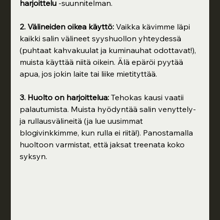
harjoittelu
 -suunnitelman.
2. Välineiden oikea käyttö:
 Vaikka kävimme läpi 
kaikki salin välineet syyshuollon yhteydessä 
(puhtaat kahvakuulat ja kuminauhat odottavat!), 
muista käyttää niitä oikein. Älä epäröi pyytää 
apua, jos jokin laite tai liike mietityttää.
3. Huolto on harjoittelua:
 Tehokas kausi vaatii 
palautumista. Muista hyödyntää salin venyttely- 
ja rullausvälineitä (ja lue uusimmat 
blogivinkkimme, kun rulla ei riitä!). Panostamalla 
huoltoon varmistat, että jaksat treenata koko 
syksyn.