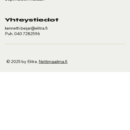
Yhteystiedot
kenneth.beijar@elitra.fi
Puh.
040 7282596
© 2025 by Elitra.
Nettimaailma.fi