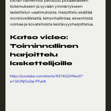
Elitran valmennus perustuu pitkäaikaiseen 
kokemukseen ja syvään ymmärrykseen 
laskettelun vaatimuksista. Harjoittelu sisältää 
moninivelliikkeitä, kehonhallintaa, eksentristä 
voimaa ja kovatehoista kestävyysharjoittelua.
Katso video: 
Toiminnallinen 
harjoittelu 
laskettelijoille
https://youtube.com/shorts/R2YKG2HNso0?
si=QClHjOuZej-PFunK