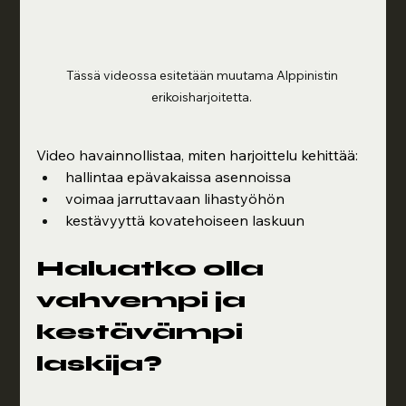
Tässä videossa esitetään muutama Alppinistin 
erikoisharjoitetta. 
Video havainnollistaa, miten harjoittelu kehittää:
hallintaa epävakaissa asennoissa
voimaa jarruttavaan lihastyöhön
kestävyyttä kovatehoiseen laskuun
Haluatko olla 
vahvempi ja 
kestävämpi 
laskija?