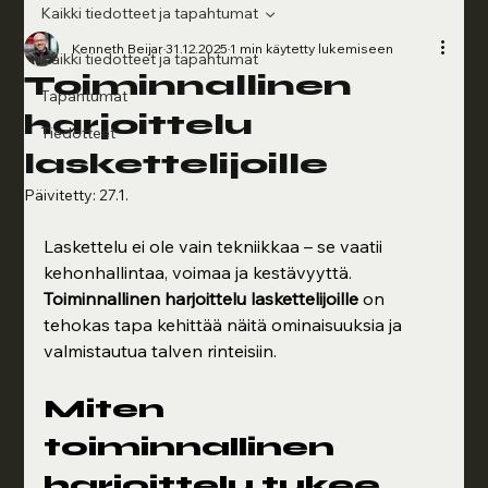
Kaikki tiedotteet ja tapahtumat
Kenneth Beijar
31.12.2025
1 min käytetty lukemiseen
Kaikki tiedotteet ja tapahtumat
Toiminnallinen
Tapahtumat
harjoittelu
Tiedotteet
laskettelijoille
Päivitetty:
27.1.
Laskettelu ei ole vain tekniikkaa – se vaatii 
kehonhallintaa, voimaa ja kestävyyttä. 
Toiminnallinen harjoittelu laskettelijoille
 on 
tehokas tapa kehittää näitä ominaisuuksia ja 
valmistautua talven rinteisiin.
Miten 
toiminnallinen 
harjoittelu tukee 