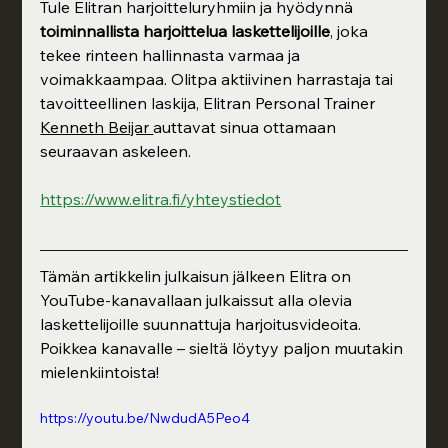
Tule Elitran harjoitteluryhmiin ja hyödynnä 
toiminnallista harjoittelua laskettelijoille
, joka 
tekee rinteen hallinnasta varmaa ja 
voimakkaampaa. Olitpa aktiivinen harrastaja tai 
tavoitteellinen laskija, Elitran Personal Trainer 
Kenneth Beijar 
auttavat sinua ottamaan 
seuraavan askeleen.
https://www.elitra.fi/yhteystiedot
Tämän artikkelin julkaisun jälkeen Elitra on 
YouTube-kanavallaan julkaissut alla olevia 
laskettelijoille suunnattuja harjoitusvideoita. 
Poikkea kanavalle – sieltä löytyy paljon muutakin 
mielenkiintoista!
https://youtu.be/NwdudA5Peo4